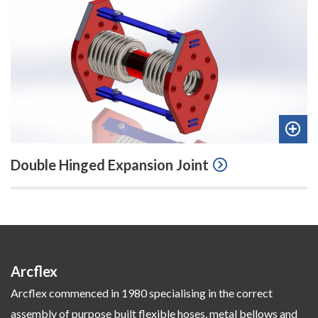
Add
Double Hinged Expansion Joint
to
quot
Arcflex
Arcflex commenced in 1980 specialising in the correct
assembly of purpose built flexible hoses, metal bellows and