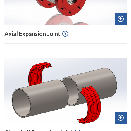
Add
Axial Expansion Joint
to
quot
Add