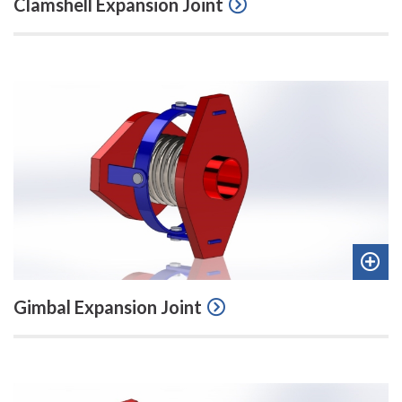
Clamshell Expansion Joint
to
quot
Add
Gimbal Expansion Joint
to
quot