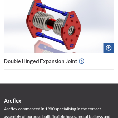
Add
Double Hinged Expansion Joint
to
quot
Arcflex
Arcflex commenced in 1980 specialising in the correct
assembly of purpose built flexible hoses, metal bellows and