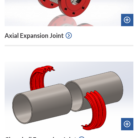
Add
Axial Expansion Joint
to
quot
Add