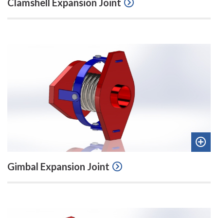
Clamshell Expansion Joint
to
quot
Add
Gimbal Expansion Joint
to
quot